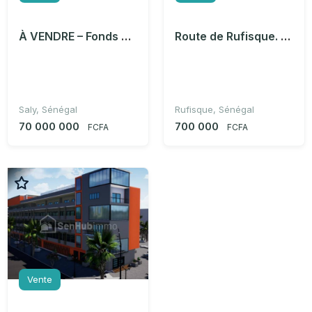
À VENDRE – Fonds de commerce d'une charmante auberge entièrement équipée à Saly
Route de Rufisque. Zone industrielle Vente d’un terrain de 1680 m2 Titre foncier
Saly, Sénégal
Rufisque, Sénégal
70 000 000
700 000
FCFA
FCFA
Vente