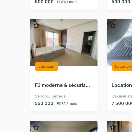
500 000
500 000
FCFA / mois
Location
Location
F3 moderne & sécurisé situé à 2min de la mer-Sendou
Sendou, Sénégal
Dakar-Plat
550 000
7 500 00
FCFA / mois