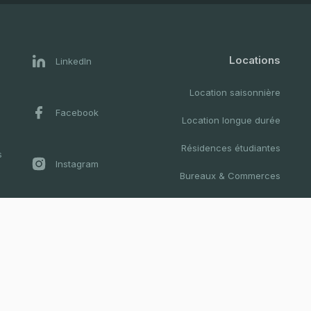
Locations
LinkedIn
Location saisonnière
Facebook
Location longue durée
Résidences étudiantes
s
Instagram
Bureaux & Commerces
Résidences hotelières
Youtube
Colocation
Prestiges
Twitter