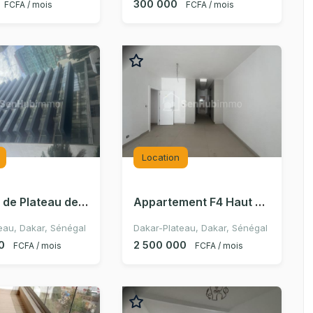
300 000
FCFA / mois
FCFA / mois
Location
Location de Plateau de Bureau 700M2 – Dakar Plateau
Appartement F4 Haut Standing – DAKAR PLATEAU de 250 m² / Location résidentielle
eau, Dakar, Sénégal
Dakar-Plateau, Dakar, Sénégal
0
2 500 000
FCFA / mois
FCFA / mois