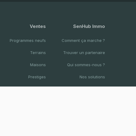
Ventes
SenHub Immo
Programmes neufs
Comment ça marche ?
Terrains
Trouver un partenaire
Maisons
Qui sommes-nous ?
Prestiges
Nos solutions
Appartements
Nous contacter
Bureaux & Commerces
Résidences hotelières