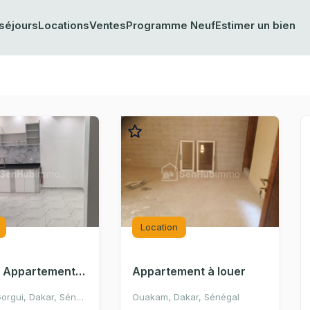
séjours
Locations
Ventes
Programme Neuf
Estimer un bien
Location
Location Appartement à la cité Keur Gorgui
Appartement à louer
Cité Keur Gorgui, Dakar, Sénégal
Ouakam, Dakar, Sénégal