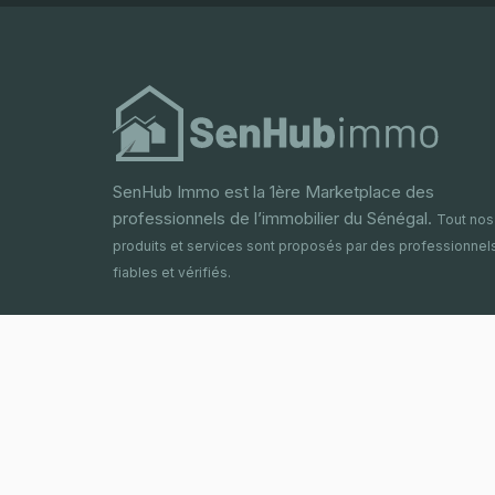
SenHub Immo est la 1ère Marketplace des
professionnels de l’immobilier du Sénégal.
Tout nos
produits et services sont proposés par des professionnel
fiables et vérifiés.
Service d’assistance
+221 33 822 09 00