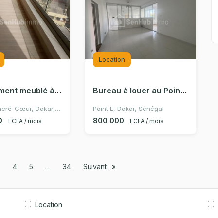
Location
Appartement meublé à Mermoz
Bureau à louer au Point E
Mermoz-Sacré-Cœur, Dakar, Sénégal
Point E, Dakar, Sénégal
0
800 000
FCFA / mois
FCFA / mois
à la page
3
4
5
34
Suivant
page
Location