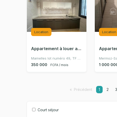
Location
Location
Appartement à louer au mamelle
Mamelles lot numéro 49, TF 451, Dakar, Sénégal
350 000
1 000 00
FCFA / mois
Précédent
page
Vous êtes 
1
2
Court séjour