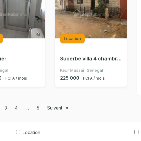
Location
ouer
Superbe villa 4 chambres à Keur Massar - 225 000 F/mois
égal
Keur Massar, Sénégal
0
225 000
FCFA / mois
FCFA / mois
es à la page
3
4
5
Suivant
page
Location