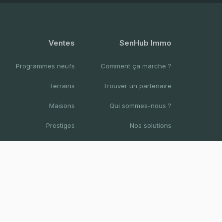
Ventes
SenHub Immo
Programmes neufs
Comment ça marche ?
Terrains
Trouver un partenaire
Maisons
Qui sommes-nous ?
Prestiges
Nos solutions
Appartements
Nous contacter
Bureaux & Commerces
Résidences hotelières