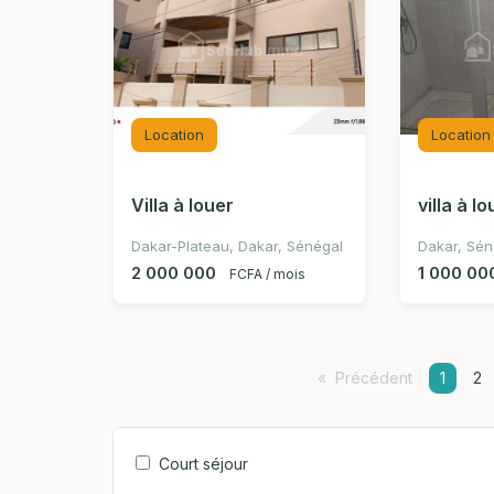
Location
Location
Villa à louer
villa à l
Dakar-Plateau, Dakar, Sénégal
Dakar, Sén
2 000 000
1 000 00
FCFA / mois
Précédent
page
Vous êt
1
2
Court séjour