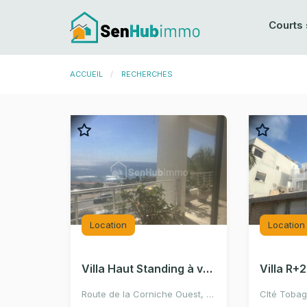
Courts 
ACCUEIL
CURRENT:
RECHERCHES
Location
Location
Villa Haut Standing à vendre au Mermoz
Route de la Corniche Ouest, Dakar, Sénégal