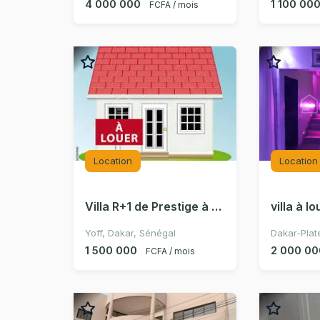
4 000 000
1 100 00
FCFA / mois
Location
Location
Villa R+1 de Prestige à Louer à Yoff BCEAO en Bordure de Mer
villa à l
Yoff, Dakar, Sénégal
Dakar-Plat
1 500 000
2 000 00
FCFA / mois