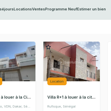
séjours
Locations
Ventes
Programme Neuf
Estimer un bien
Location
Villa R+2 à louer à la Cité Tobago
Villa R+1 à louer à la cité holding baobab
CIté Tobago, VDN, Dakar, Sénégal
Rufisque, Sénégal