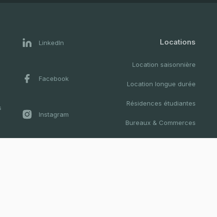
Locations
LinkedIn
Location saisonnière
Facebook
Location longue durée
Résidences étudiantes
s
Instagram
Bureaux & Commerces
Résidences hotelières
Youtube
Colocation
Prestiges
Twitter