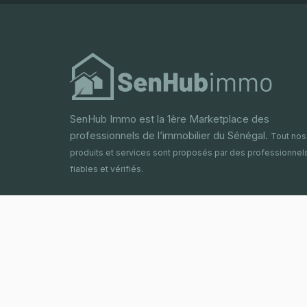
SenHub Immo est la 1ère Marketplace des
professionnels de l’immobilier du Sénégal.
Tout nos
produits et services sont proposés par des professionnel
fiables et vérifiés.
Service d’assistance
+221 33 822 09 00